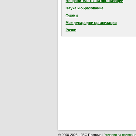
Неправителствени организации
Наука и образование
Фирми
Международни организации
Разни
© 2000-2026 - ЛЗС Пловдив |
Условия за ползван