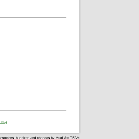
ов прозорец)
ец)
ница
rrections, bug fixes and changes by
MuglIVas TEAM