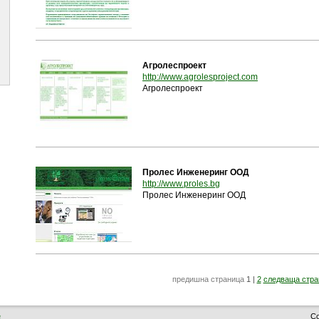
Агролеспроект
(отваря се в н
http://www.agrolesproject.com
Агролеспроект
Пролес Инженеринг ООД
(отваря се в нов прозор
http://www.proles.bg
Пролес Инженеринг ООД
предишна страница
1
|
2
следваща стра
е
Co