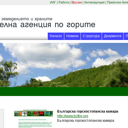
ИАГ
|
Работа
|
Връзки
|
Антикорупция
|
Превозни бил
Начало
Новини
Структура
Документи
П
Българска горскостопанска камара
(отваря се в нов прозор
http://www.bcfbg.org
Българска горскостопанска камара