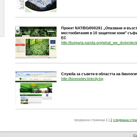
Проект NAT/BG/000281 „Опазване и възст
местообитания в 10 защитени зони” съф
ЕС
http://bulgaria.panda.org/what_we_do/protec
Служба за съвети в областта на биологи
(отваря се в нов п
http://biorexdev.linkcity.bg
предишна страница
1
|
2
следваща стра
е
Co