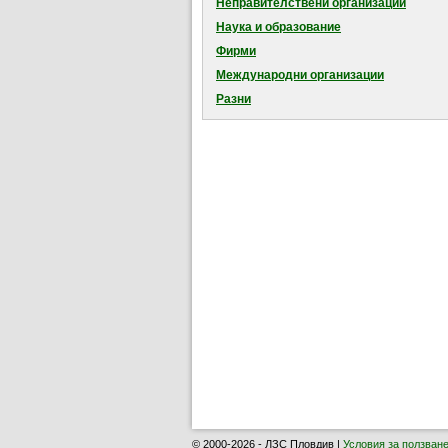
Неправителствени организации
Наука и образование
Фирми
Международни организации
Разни
© 2000-2026 - ЛЗС Пловдив |
Условия за ползван