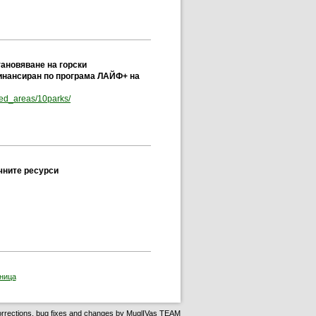
ановяване на горски
инансиран по програма ЛАЙФ+ на
(отваря се в нов прозорец)
ted_areas/10parks/
чните ресурси
розорец)
ница
rrections, bug fixes and changes by
MuglIVas TEAM