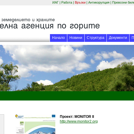
ИАГ
|
Работа
|
Връзки
|
Антикорупция
|
Превозни бил
Начало
Новини
Структура
Документи
П
Проект: MONITOR II
(отваря се в нов про
http://www.monitor2.org